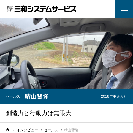
晴山賢隆
セールス
2018年中途入社
創造力と行動力は無限大
インタビュー
セールス
晴山賢隆