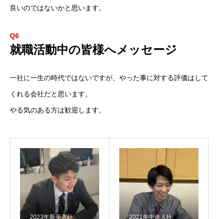
良いのではないかと思います。
会社情報
事業内容
Q6
就職活動中の皆様へメッセージ
採用情報
一社に一生の時代ではないですが、やった事に対する評価はして
お問い合わせ
くれる会社だと思います。
やる気のある方は歓迎します。
2023年新卒入社
2021年中途入社