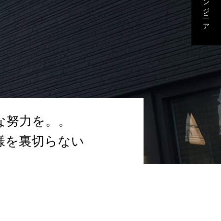
な努力を。。
様を裏切らない